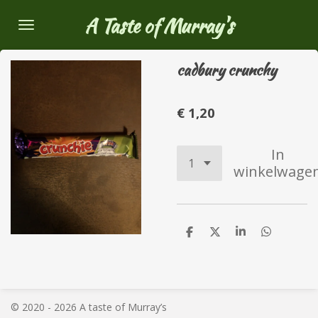
Ga
A Taste of Murray's
direct
naar
cadbury crunchy
de
hoofdinhoud
€ 1,20
In
winkelwage
D
D
S
D
e
e
h
e
l
e
a
l
e
l
r
e
n
e
n
© 2020 - 2026 A taste of Murray’s