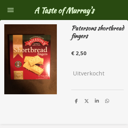
Ga
A Taste of Murray's
direct
naar
Patersons shortbread
de
fingers
hoofdinhoud
€ 2,50
Uitverkocht
D
D
S
D
e
e
h
e
l
e
a
l
e
l
r
e
n
e
n