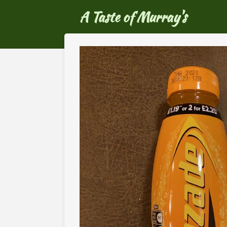
Ga
A Taste of Murray's
direct
naar
de
hoofdinhoud