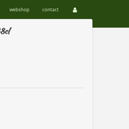
webshop
contact
8cl