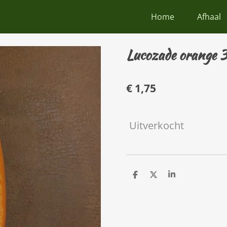
Home
Afhaal
Lucozade orange 3
€ 1,75
Uitverkocht
D
D
S
e
e
h
l
e
a
e
l
r
n
e