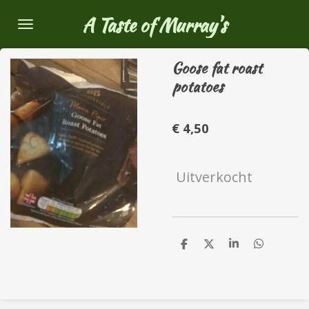
Ga
A Taste of Murray's
direct
naar
Goose fat roast
de
potatoes
hoofdinhoud
€ 4,50
Uitverkocht
D
D
S
D
e
e
h
e
l
e
a
l
e
l
r
e
n
e
n