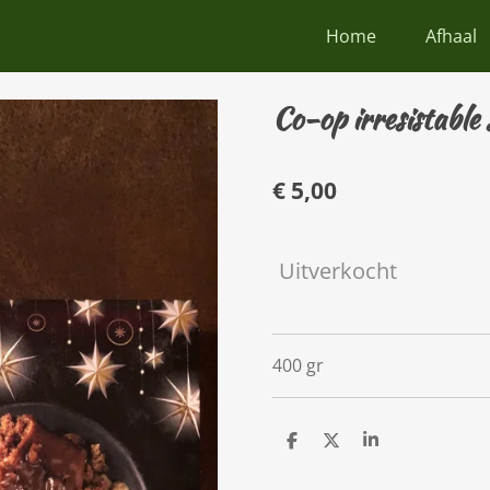
Home
Afhaal
Co-op irresistable 
€ 5,00
Uitverkocht
400 gr
D
D
S
e
e
h
l
e
a