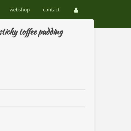
webshop
contact
sticky toffee pudding