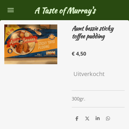
Ga
A Taste of Murray's
direct
naar
Aunt bessie sticky
de
toffee pudding
hoofdinhoud
€ 4,50
Uitverkocht
300gr.
D
D
S
D
e
e
h
e