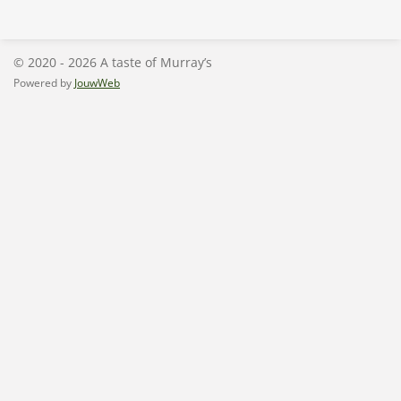
l
e
a
l
e
l
r
e
n
e
n
© 2020 - 2026 A taste of Murray’s
Powered by
JouwWeb