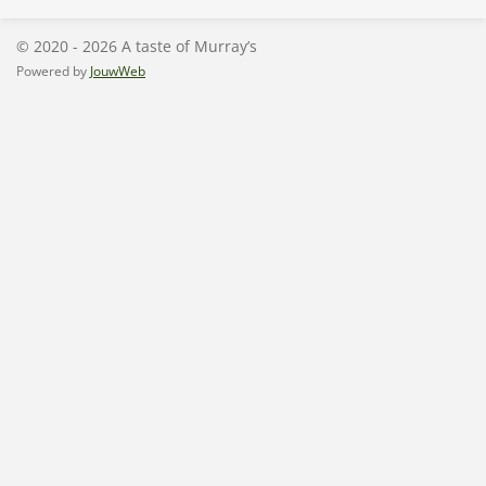
n
e
n
© 2020 - 2026 A taste of Murray’s
Powered by
JouwWeb