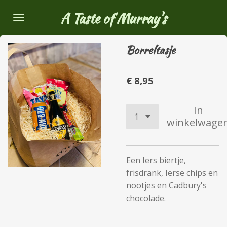
Ga
A Taste of Murray's
direct
naar
Borreltasje
de
hoofdinhoud
€ 8,95
In
winkelwage
Een Iers biertje,
frisdrank, Ierse chips en
nootjes en Cadbury's
chocolade.