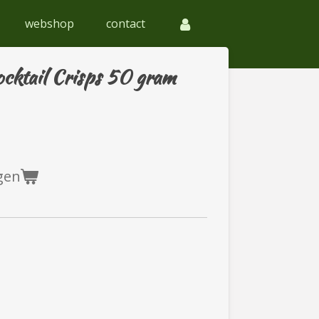
webshop
contact
cktail Crisps 50 gram
gen