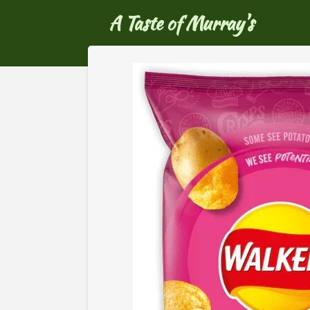
Ga
A Taste of Murray's
direct
naar
de
hoofdinhoud