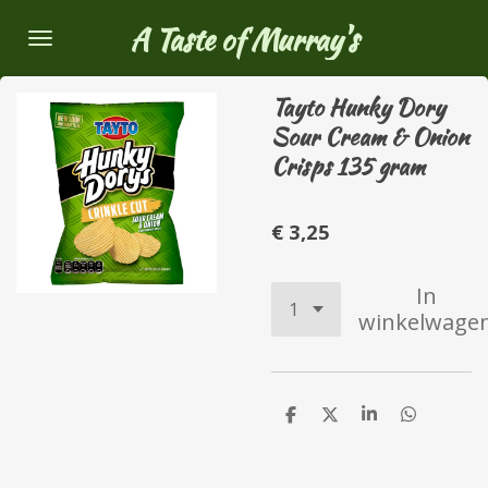
Ga
A Taste of Murray's
direct
naar
Tayto Hunky Dory
de
Sour Cream & Onion
hoofdinhoud
Crisps 135 gram
€ 3,25
In
winkelwage
D
D
S
D
e
e
h
e
l
e
a
l
e
l
r
e