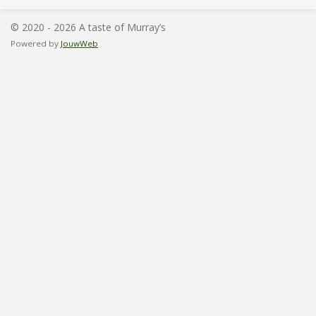
n
e
n
© 2020 - 2026 A taste of Murray’s
Powered by
JouwWeb