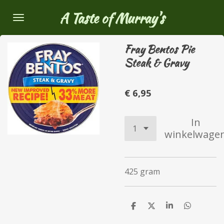
Ga
A Taste of Murray's
direct
naar
Fray Bentos Pie
de
Steak & Gravy
hoofdinhoud
€ 6,95
In
winkelwage
425 gram
D
D
S
D
e
e
h
e