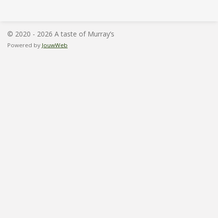
l
e
a
l
e
l
r
e
n
e
n
© 2020 - 2026 A taste of Murray’s
Powered by
JouwWeb