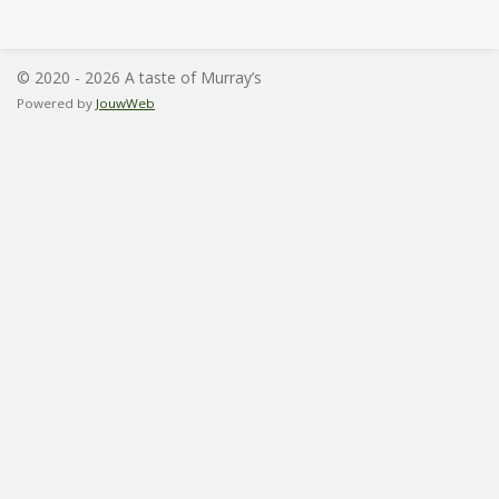
l
e
a
l
e
l
r
e
n
e
n
© 2020 - 2026 A taste of Murray’s
Powered by
JouwWeb