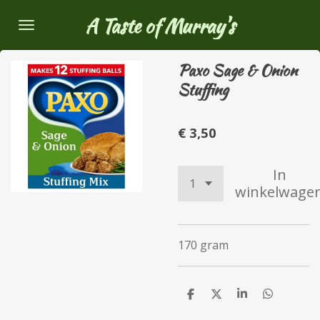
Ga
A Taste of Murray's
direct
naar
Paxo Sage & Onion
de
Stuffing
hoofdinhoud
€ 3,50
In
winkelwage
170 gram
D
D
S
D
e
e
h
e