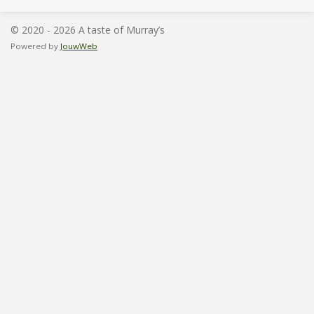
n
e
n
© 2020 - 2026 A taste of Murray’s
Powered by
JouwWeb