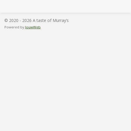
l
e
a
l
e
l
r
e
n
e
n
© 2020 - 2026 A taste of Murray’s
Powered by
JouwWeb