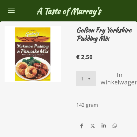
Ga
A Taste of Murray's
direct
naar
Golden Fry Yorkshire
de
Pudding Mix
hoofdinhoud
€ 2,50
In
winkelwage
142 gram
D
D
S
D
e
e
h
e