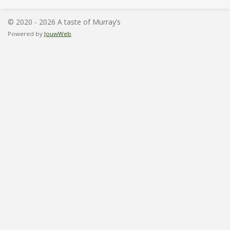
n
e
n
© 2020 - 2026 A taste of Murray’s
Powered by
JouwWeb