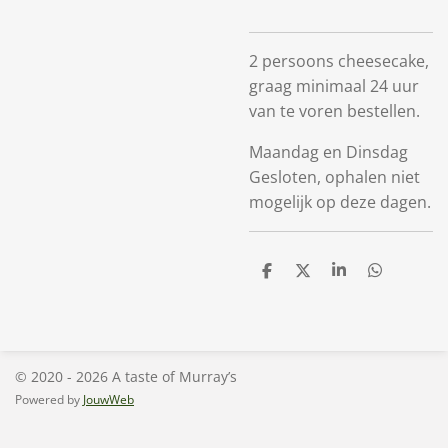
2 persoons cheesecake,
graag minimaal 24 uur
van te voren bestellen.
Maandag en Dinsdag
Gesloten, ophalen niet
mogelijk op deze dagen.
D
D
S
D
e
e
h
e
l
e
a
l
e
l
r
e
n
e
n
© 2020 - 2026 A taste of Murray’s
Powered by
JouwWeb