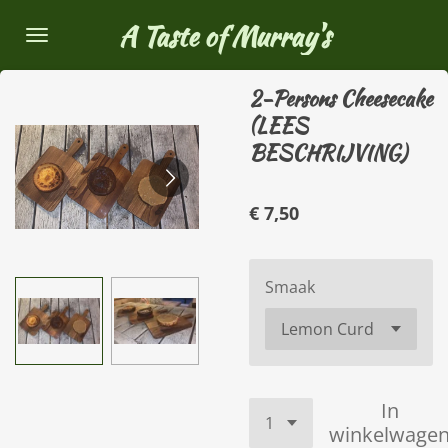
Ga
A Taste of Murray's
direct
naar
2-Persons Cheesecake
de
(LEES
hoofdinhoud
BESCHRIJVING)
€ 7,50
Smaak
In
winkelwage