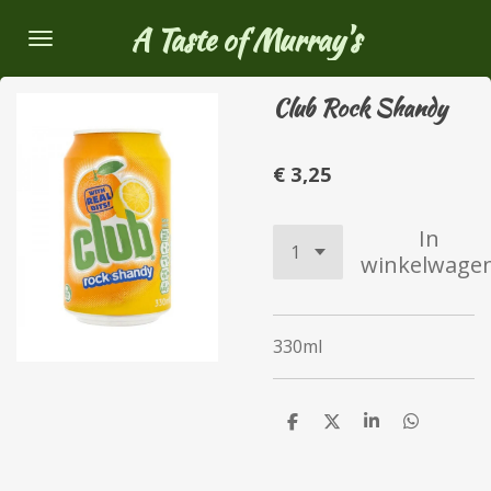
Ga
A Taste of Murray's
direct
naar
Club Rock Shandy
de
hoofdinhoud
€ 3,25
In
winkelwage
330ml
D
D
S
D
e
e
h
e
l
e
a
l
e
l
r
e