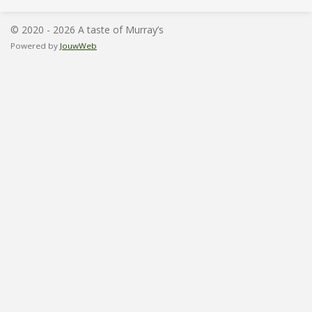
n
e
n
© 2020 - 2026 A taste of Murray’s
Powered by
JouwWeb